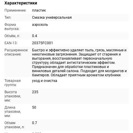
Характеристики
Применение:
пластик
Тип:
Смазка универсальная
Форма
аэрозоль
выпуска:
Объём, л:
0.4
EAN-13:
20375FC001
Расширенное
Быстро и эффективно удаляет пыль, грязь, масляные и
описание:
никотиновые загрязнения. Защищает от старения и
выгорания, восстанавливает первоначальную
структуру, обладает антистатическим эффектом.
Предназначен для обработки пластиковых и
виниловых деталей салона. Подходит для молдингов и
бамперов. Обладает приятным ароматом клубники.
Товарная
уход и очистка
группа:
Высота
235
упаковки,
мм:
Длина
50
упаковки,
мм:
Объем
0.7
упаковки, л: