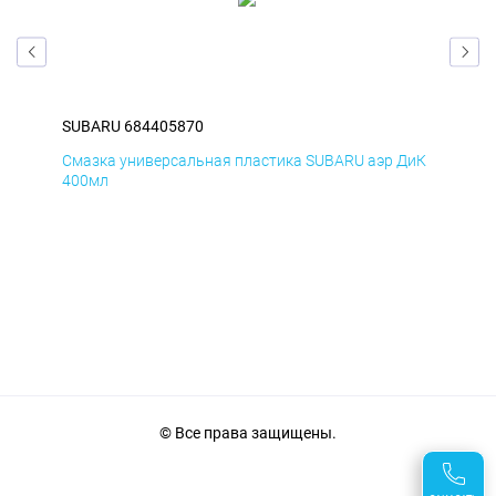
SUBARU 684405870
SUB
БмД
Смазка универсальная пластика SUBARU аэр ДиК
Сма
400мл
40
© Все права защищены.