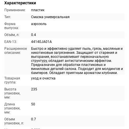
Характеристики
Применение:
пластик
Тип:
Смазка универсальная
Форма
аэрозоль
выпуска:
Объём, л:
0.4
EAN-13:
44140JA01A
Расширенное
Быстро и эффективно удаляет пыль, грязь, масляные и
описание:
никотиновые загрязнения. Защищает от старения и
выгорания, восстанавливает первоначальную
структуру, обладает антистатическим эффектом.
Предназначен для обработки пластиковых и
виниловых деталей салона. Подходит для молдингов и
бамперов. Обладает приятным ароматом клубники.
Товарная
уход и очистка
группа:
Высота
235
упаковки,
мм:
Длина
50
упаковки,
мм:
Объем
0.7
упаковки, л: