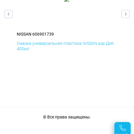
NISSAN 606901739
NIS
БмД
Смазка универсальная пластика NISSAN аэр ДиК
Сма
400мл
40
© Все права защищены.