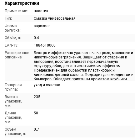
Характеристики
Применение:
пластик
Тип:
Смазка универсальная
Форма
аэрозоль
выпуска:
Объём, л:
0.4
EAN-13:
1884610060
Расширенное
Быстро и эффективно удаляет пыль, грязь, масляные и
описание:
никотиновые загрязнения. Защищает от старения и
выгорания, восстанавливает первоначальную
структуру, обладает антистатическим эффектом.
Предназначен для обработки пластиковых и
виниловых деталей салона. Подходит для молдингов и
бамперов. Обладает приятным ароматом клубники.
Товарная
уход и очистка
группа:
Высота
235
упаковки,
мм:
Длина
50
упаковки,
мм:
Объем
0.7
упаковки, л: