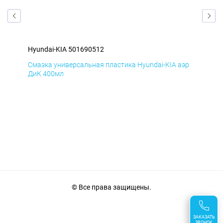
Hyundai-KIA 501690512
Hyu
эр
Смазка универсальная пластика Hyundai-KIA аэр
Сма
ДиК 400мл
ПхВ
© Все права защищены.
ЗАКАЗАТЬ
ЗВОНОК