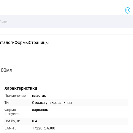
аталоги
Формы
Страницы
400мл
Характеристики
Применение:
пластик
Тип:
Смазка универсальная
Форма
аэрозоль
выпуска:
Объём, л:
0.4
EAN-13:
17220R6AJ00