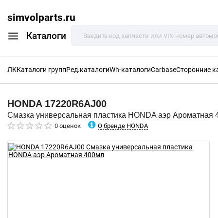
simvolparts.ru
Каталоги
ЛК
Каталоги групп
Ред.каталоги
Wh-каталоги
Carbase
Сторонние к
HONDA
17220R6AJ00
Смазка универсальная пластика HONDA аэр Ароматная 
О бренде HONDA
0 оценок