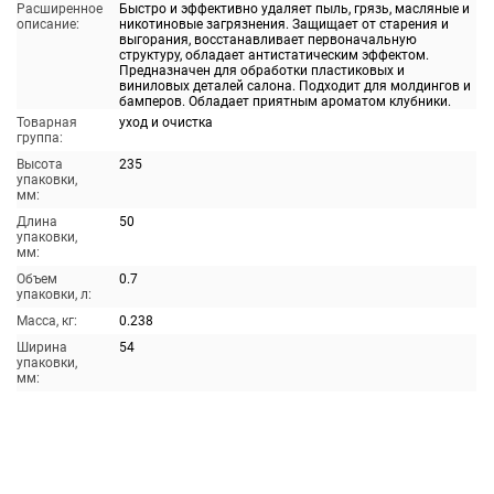
Расширенное
Быстро и эффективно удаляет пыль, грязь, масляные и
описание:
никотиновые загрязнения. Защищает от старения и
выгорания, восстанавливает первоначальную
структуру, обладает антистатическим эффектом.
Предназначен для обработки пластиковых и
виниловых деталей салона. Подходит для молдингов и
бамперов. Обладает приятным ароматом клубники.
Товарная
уход и очистка
группа:
Высота
235
упаковки,
мм:
Длина
50
упаковки,
мм:
Объем
0.7
упаковки, л:
Масса, кг:
0.238
Ширина
54
упаковки,
мм: