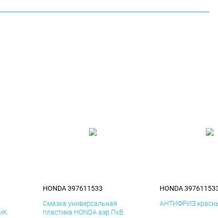
HONDA 397611533
HONDA 39761153
я
Смазка универсальная
АНТИФРИЗ красны
иК
пластика HONDA аэр ПхВ