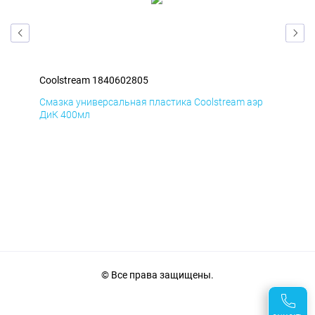
Coolstream 1840602805
Coo
р
Смазка универсальная пластика Coolstream аэр
Сма
ДиК 400мл
ПхВ
© Все права защищены.