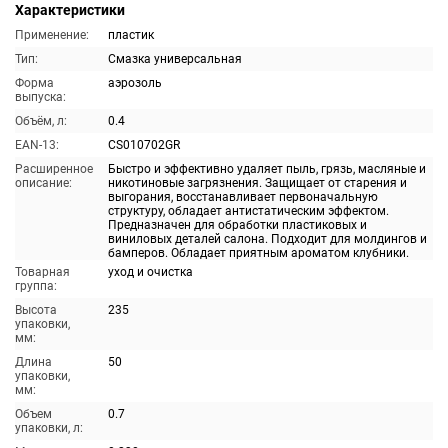
Характеристики
Применение:
пластик
Тип:
Смазка универсальная
Форма
аэрозоль
выпуска:
Объём, л:
0.4
EAN-13:
CS010702GR
Расширенное
Быстро и эффективно удаляет пыль, грязь, масляные и
описание:
никотиновые загрязнения. Защищает от старения и
выгорания, восстанавливает первоначальную
структуру, обладает антистатическим эффектом.
Предназначен для обработки пластиковых и
виниловых деталей салона. Подходит для молдингов и
бамперов. Обладает приятным ароматом клубники.
Товарная
уход и очистка
группа:
Высота
235
упаковки,
мм:
Длина
50
упаковки,
мм:
Объем
0.7
упаковки, л: